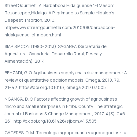
StreetGourmet LA. Barbabcoa Hidalguense “El Meson”
Tezontepec,Hidalgo-A Pilgrimage to Sample Hidalgo’s
Deepest Tradition, 2010.
http://www.streetgourmetla.com/2010/08/barbabcoa-
hidalguense-el-meson.html
SIAP. SIACON (1980–2013). SAGARPA (Secretaría de
Agricultura, Ganadería, Desarrollo Rural, Pesca y
Alimentación). 2014.
BEHZADI, G. O. Agribusiness supply chain risk management: A
review of quantitative decision models. Omega, 2018, 79,
21–42. https://doi.org/10.1016/j.omega.2017.07.005
NG’ANG’A, D. C. Factors affecting growth of agribusiness
micro and small enterprises in Embu County. The Strategic
Journal of Business & Change Management, 2017, 4(3), 246–
261. http://dx.doi.org/10.61426/sjbcm.v4i3.505
CÁCERES, D. M. Tecnología agropecuaria y agronegocios: La