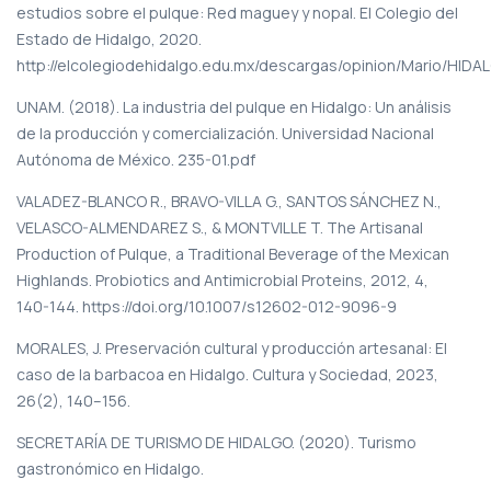
estudios sobre el pulque: Red maguey y nopal. El Colegio del
Estado de Hidalgo, 2020.
http://elcolegiodehidalgo.edu.mx/descargas/opinion/Ma
UNAM. (2018). La industria del pulque en Hidalgo: Un análisis
de la producción y comercialización. Universidad Nacional
Autónoma de México. 235-01.pdf
VALADEZ-BLANCO R., BRAVO-VILLA G., SANTOS SÁNCHEZ N.,
VELASCO-ALMENDAREZ S., & MONTVILLE T. The Artisanal
Production of Pulque, a Traditional Beverage of the Mexican
Highlands. Probiotics and Antimicrobial Proteins, 2012, 4,
140-144. https://doi.org/10.1007/s12602-012-9096-9
MORALES, J. Preservación cultural y producción artesanal: El
caso de la barbacoa en Hidalgo. Cultura y Sociedad, 2023,
26(2), 140–156.
SECRETARÍA DE TURISMO DE HIDALGO. (2020). Turismo
gastronómico en Hidalgo.