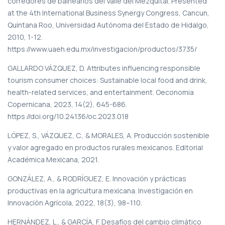
corredores de balnearios del Valle del Mezquital. Presented
at the 4th International Business Synergy Congress, Cancun,
Quintana Roo, Universidad Autónoma del Estado de Hidalgo,
2010, 1-12.
https://www.uaeh.edu.mx/investigacion/productos/3735/
GALLARDO VÁZQUEZ, D. Attributes influencing responsible
tourism consumer choices: Sustainable local food and drink,
health-related services, and entertainment. Oeconomia
Copernicana, 2023, 14(2), 645-686.
https://doi.org/10.24136/oc.2023.018
LÓPEZ, S., VÁZQUEZ, C., & MORALES, A. Producción sostenible
y valor agregado en productos rurales mexicanos. Editorial
Académica Mexicana, 2021.
GONZÁLEZ, A., & RODRÍGUEZ, E. Innovación y prácticas
productivas en la agricultura mexicana. Investigación en
Innovación Agrícola, 2022, 18(3), 98–110.
HERNÁNDEZ, L., & GARCÍA, F. Desafíos del cambio climático