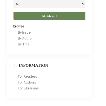
Browse
By Issue
By Author
By Title
INFORMATION
For Readers
For Authors
For Librarians